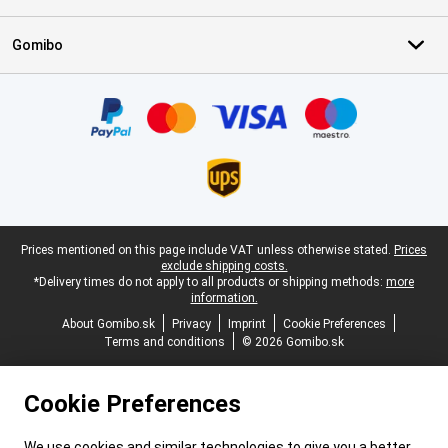
Gomibo
Certificates, payment methods, delivery service partners
Legal footer
Prices mentioned on this page include VAT unless otherwise stated.
Prices
exclude shipping costs.
*Delivery times do not apply to all products or shipping methods:
more
information.
About Gomibo.sk
Privacy
Imprint
Cookie Preferences
Terms and conditions
© 2026 Gomibo.sk
Cookie Preferences
We use cookies and similar technologies to give you a better,