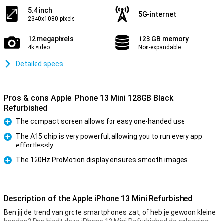
5.4 inch
5G-internet
2340x1080 pixels
12 megapixels
128 GB memory
4k video
Non-expandable
Detailed specs
Pros & cons Apple iPhone 13 Mini 128GB Black
Refurbished
The compact screen allows for easy one-handed use
Pro
The A15 chip is very powerful, allowing you to run every app
effortlessly
Pro
The 120Hz ProMotion display ensures smooth images
Pro
Description of the Apple iPhone 13 Mini Refurbished
Ben jij de trend van grote smartphones zat, of heb je gewoon kleine