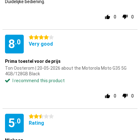
Duidelijke bediening.
0
0
4 stars
8
.0
Very good
Prima toestel voor de prijs
Ton Oosterom | 20-05-2026 about the Motorola Moto G35 5G
4GB/128GB Black
I recommend this product
0
0
2.5 stars
5
.0
Rating