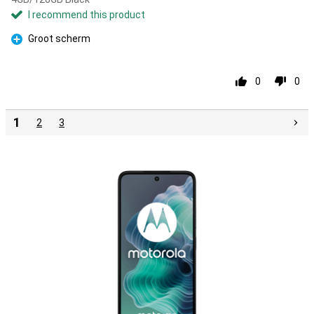
I recommend this product
Groot scherm
Pro
0
0
1
2
3