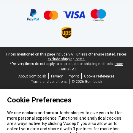
Certificates, payment methods, delivery service partners
Legal footer
Prices mentioned on this page include VAT unless otherwise stated.
Prices
exclude shipping costs.
*Delivery times do not apply to all products or shipping methods:
more
information.
About Gomibo.sk
Privacy
Imprint
Cookie Preferences
Terms and conditions
© 2026 Gomibo.sk
Cookie Preferences
We use cookies and similar technologies to give you a better,
more personal experience. Functional and analytical cookies
are always active. By clicking “Accept” you also allow us to
collect your data and share it with 3 partners for marketing