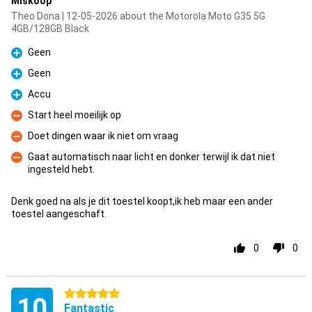
Miskoop
Theo Dona | 12-05-2026 about the Motorola Moto G35 5G
4GB/128GB Black
Geen
Pro
Geen
Pro
Accu
Pro
Start heel moeilijk op
Con
Doet dingen waar ik niet om vraag
Con
Gaat automatisch naar licht en donker terwijl ik dat niet
ingesteld hebt.
Con
Denk goed na als je dit toestel koopt,ik heb maar een ander
toestel aangeschaft.
0
0
5 stars
10
Fantastic