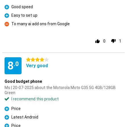
Good speed
Pro
Easy to set up
Pro
To many ai add ons from Google
Con
0
1
4 stars
8
.0
Very good
Good budget phone
Ms | 20-07-2025 about the Motorola Moto G35 5G 4GB/128GB
Green
I recommend this product
Price
Pro
Latest Android
Pro
Price