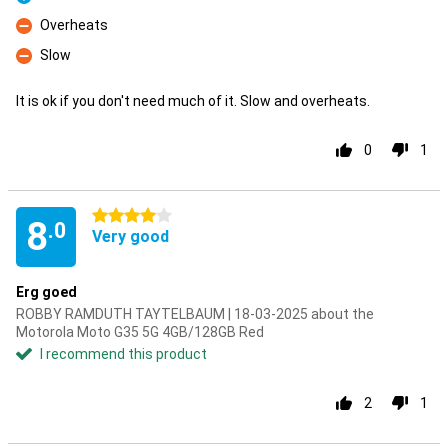
Pro
Overheats
Con
Slow
Con
It is ok if you don't need much of it. Slow and overheats.
0
1
4 stars
8
.0
Very good
Erg goed
ROBBY RAMDUTH TAYTELBAUM | 18-03-2025 about the
Motorola Moto G35 5G 4GB/128GB Red
I recommend this product
2
1