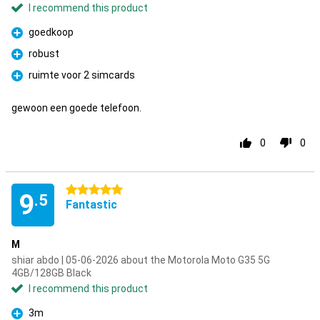
I recommend this product
goedkoop
Pro
robust
Pro
ruimte voor 2 simcards
Pro
gewoon een goede telefoon.
0
0
5 stars
9
.5
Fantastic
M
shiar abdo | 05-06-2026 about the Motorola Moto G35 5G
4GB/128GB Black
I recommend this product
3m