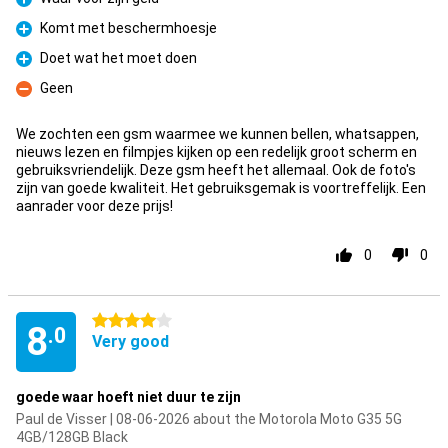
Pro
Komt met beschermhoesje
Pro
Doet wat het moet doen
Pro
Geen
Con
We zochten een gsm waarmee we kunnen bellen, whatsappen,
nieuws lezen en filmpjes kijken op een redelijk groot scherm en
gebruiksvriendelijk. Deze gsm heeft het allemaal. Ook de foto's
zijn van goede kwaliteit. Het gebruiksgemak is voortreffelijk. Een
aanrader voor deze prijs!
0
0
4 stars
8
.0
Very good
goede waar hoeft niet duur te zijn
Paul de Visser | 08-06-2026 about the Motorola Moto G35 5G
4GB/128GB Black