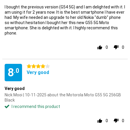
I bought the previous version (G54 5G) and I am delighted with it. I
am using it for 2 years now. It is the best smartphone I have ever
had. My wife needed an upgrade to her old Nokia "dumb" phone
so without hesitation I bought her this new G55 5G Moto
smartphone. She is delighted with it. I highly recommend this
phone.
0
0
4 stars
8
.0
Very good
Very good
Nick Mooi | 10-11-2025 about the Motorola Moto G55 5G 256GB
Black
I recommend this product
0
0