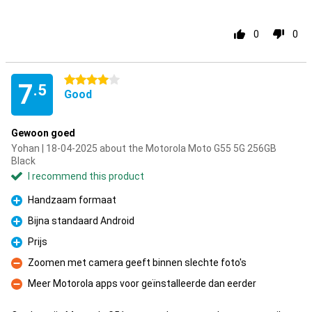
0
0
4 stars
7
.5
Good
Gewoon goed
Yohan | 18-04-2025 about the Motorola Moto G55 5G 256GB
Black
I recommend this product
Handzaam formaat
Pro
Bijna standaard Android
Pro
Prijs
Pro
Zoomen met camera geeft binnen slechte foto's
Con
Meer Motorola apps voor geïnstalleerde dan eerder
Con