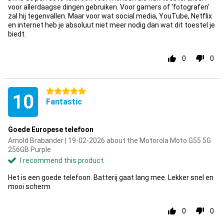
voor allerdaagse dingen gebruiken. Voor gamers of 'fotografen'
zal hij tegenvallen. Maar voor wat social media, YouTube, Netflix
en internet heb je absoluut niet meer nodig dan wat dit toestel je
biedt.
0
0
5 stars
10
Fantastic
Goede Europese telefoon
Arnold Brabander | 19-02-2026 about the Motorola Moto G55 5G
256GB Purple
I recommend this product
Het is een goede telefoon. Batterij gaat lang mee. Lekker snel en
mooi scherm
0
0