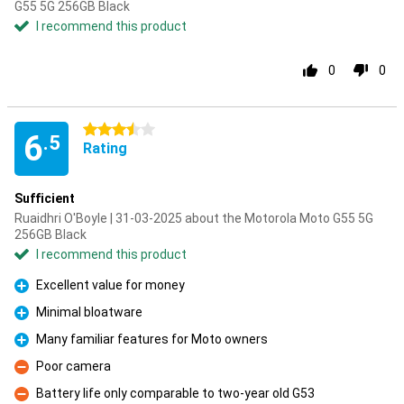
G55 5G 256GB Black
I recommend this product
0
0
3.5 stars
6
.5
Rating
Sufficient
Ruaidhri O'Boyle | 31-03-2025 about the Motorola Moto G55 5G
256GB Black
I recommend this product
Excellent value for money
Pro
Minimal bloatware
Pro
Many familiar features for Moto owners
Pro
Poor camera
Con
Battery life only comparable to two-year old G53
Con