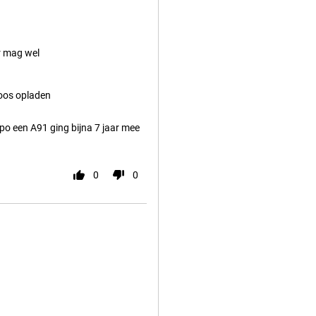
 mag wel
loos opladen
ppo een A91 ging bijna 7 jaar mee
0
0