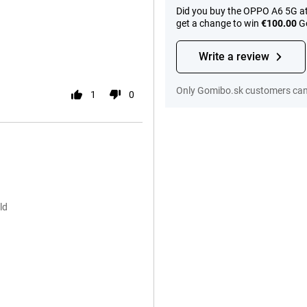
Did you buy the OPPO A6 5G at
get a change to win
€100.00
Go
Write a review
Only Gomibo.sk customers can 
1
0
ld