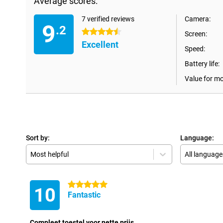
Average scores:
7 verified reviews
Camera:
9
.2
4.5 stars
Screen:
Excellent
Speed:
Battery life:
Value for m
Sort by:
Language:
Most helpful
All language
5 stars
10
Fantastic
Compleet toestel voor nette prijs