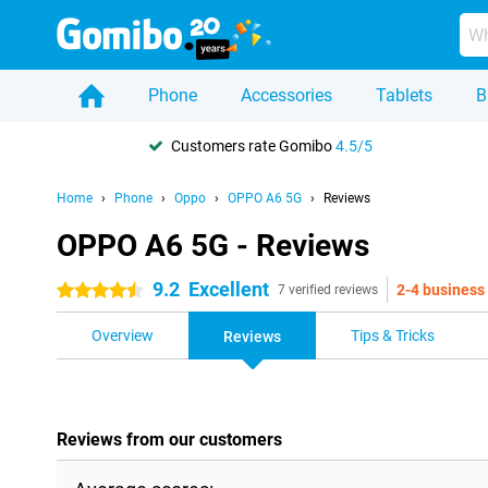
Phone
Accessories
Tablets
B
Customers rate Gomibo
4.5/5
Home
Phone
Oppo
OPPO A6 5G
Reviews
OPPO A6 5G - Reviews
9.2
Excellent
2-4 business
4.5 stars
7 verified reviews
Overview
Tips & Tricks
Reviews
Reviews from our customers