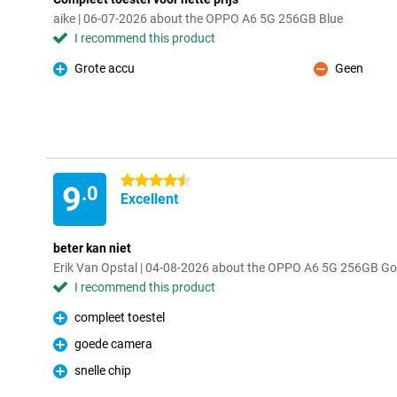
aike | 06-07-2026 about the OPPO A6 5G 256GB Blue
I recommend this product
Grote accu
Geen
Pro
Con
4.5 stars
9
.0
Excellent
beter kan niet
Erik Van Opstal | 04-08-2026 about the OPPO A6 5G 256GB Go
I recommend this product
compleet toestel
Pro
goede camera
Pro
snelle chip
Pro