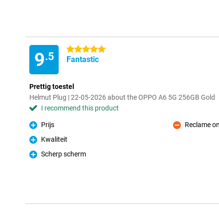
5 stars
9
.5
Fantastic
Prettig toestel
Helmut Plug | 22-05-2026 about the OPPO A6 5G 256GB Gold
I recommend this product
Prijs
Reclame o
Pro
Con
Kwaliteit
Pro
Scherp scherm
Pro