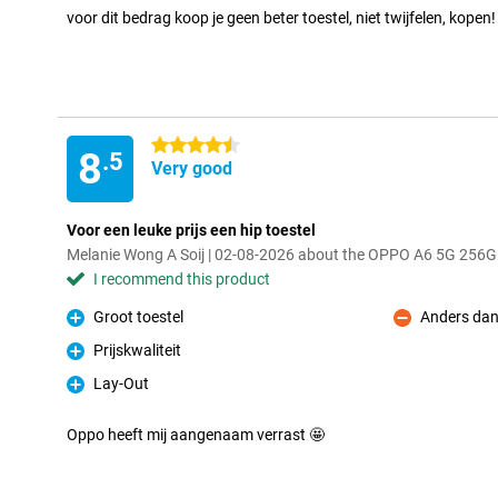
voor dit bedrag koop je geen beter toestel, niet twijfelen, kopen!
4.5 stars
8
.5
Very good
Voor een leuke prijs een hip toestel
Melanie Wong A Soij | 02-08-2026 about the OPPO A6 5G 256G
I recommend this product
Groot toestel
Anders dan
Pro
Con
Prijskwaliteit
Pro
Lay-Out
Pro
Oppo heeft mij aangenaam verrast 🤩