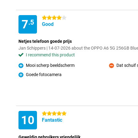
4 stars
7
.5
Good
Netjes telefoon goede prijs
Jan Schippers | 14-07-2026 about the OPPO A6 5G 256GB Blu
I recommend this product
Mooi scherp beeldscherm
Dat schuif 
Pro
Con
Goede fotocamera
Pro
5 stars
10
Fantastic
Geweldig gebruikers vriendelijk