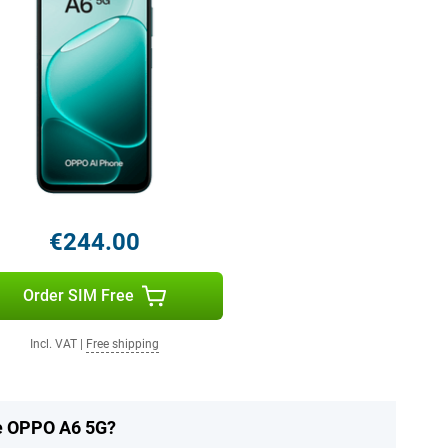
€244.00
Order SIM Free
Incl. VAT
|
Free shipping
he OPPO A6 5G?