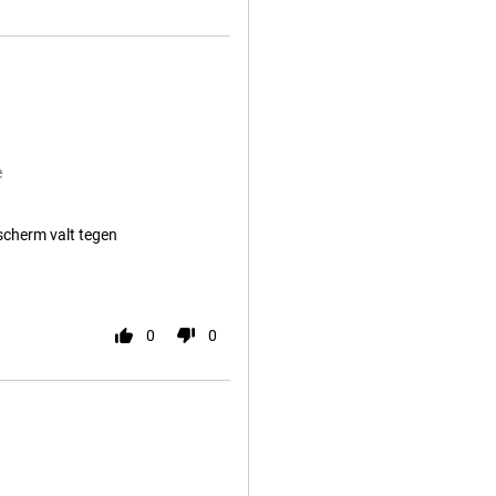
e
scherm valt tegen
0
0