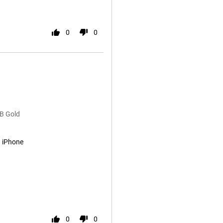
0
0
B Gold
 iPhone
0
0