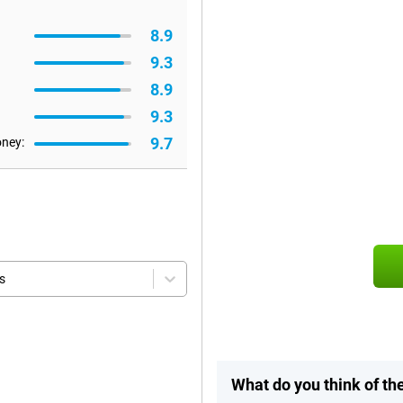
8.9
9.3
8.9
9.3
9.7
oney:
s
What do you think of t