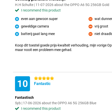
H.H Schulte | 11-07-2026 about the OPPO A6 5G 256GB Gold
I recommend this product
even aan gewoon super
wat dunner
Pro
Con
geweldige camera
vrij groot
Pro
Con
batterij gaat lang mee
niet draad
Pro
Con
Koop dit toestel goede prijs-kwalteit verhouding, mijn vorige O
maar nooit een probleem mee gehad.
5 stars
10
Fantastic
Fantastisch
Syb | 17-06-2026 about the OPPO A6 5G 256GB Blue
I recommend this product