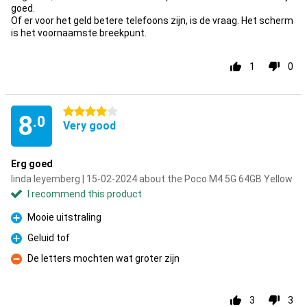
goed.
Of er voor het geld betere telefoons zijn, is de vraag. Het scherm
is het voornaamste breekpunt.
1
0
4 stars
8
.0
Very good
Erg goed
linda leyemberg | 15-02-2024 about the Poco M4 5G 64GB Yellow
I recommend this product
Mooie uitstraling
Pro
Geluid tof
Pro
De letters mochten wat groter zijn
Con
3
3