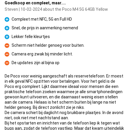
Goedkoop en compleet, maar....
Steven | 10-02-2024 about the Poco M4 5G 64GB Yellow
Compleet met NFC, 5G en Full HD
Pro
Snel, de prijs in aanmerking nemend
Pro
Lekker felle kleurtjes
Pro
Scherm niet helder genoeg voor buiten.
Con
Camera erg zwak bij minder licht.
Con
De updates zijn al bijna op
Con
De Poco voor weinig aangeschaft als reservetelefoon. Er moest
in elk geval NFC opzitten voor betalingen. Voor het geld is de
Poco erg compleet. Lijkt daarmee ideaal voor mensen die een
praktische telefoon zoeken waarmee je alle smartphonedingen
gewoon kunt uitvoeren, en die daarnaast weinig eisen stellen
aan de camera. Helaas is het scherm buiten bij lange na niet
helder genoeg. Bij direct zonlicht zie je niks.
De camera schiet bij daglicht nog bruikbare plaatjes. In de avond
niet, ook niet met nachtstand aan.
Bij het opstarten en inrichten van de telefoon liep ik tegen wat
bugs aan, zodat de telefoon vastliep. Maar dat kwam uiteindelijk