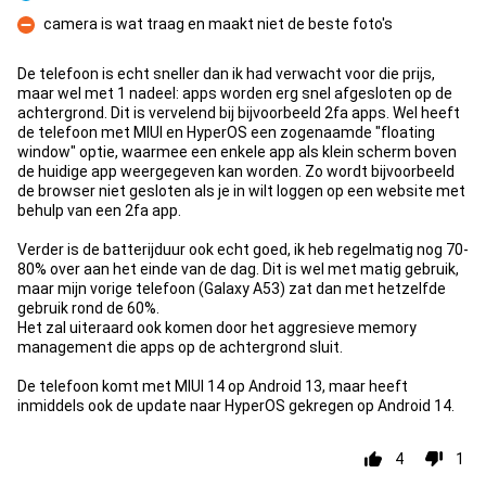
Pro
camera is wat traag en maakt niet de beste foto's
Con
De telefoon is echt sneller dan ik had verwacht voor die prijs,
maar wel met 1 nadeel: apps worden erg snel afgesloten op de
achtergrond. Dit is vervelend bij bijvoorbeeld 2fa apps. Wel heeft
de telefoon met MIUI en HyperOS een zogenaamde "floating
window" optie, waarmee een enkele app als klein scherm boven
de huidige app weergegeven kan worden. Zo wordt bijvoorbeeld
de browser niet gesloten als je in wilt loggen op een website met
behulp van een 2fa app.
Verder is de batterijduur ook echt goed, ik heb regelmatig nog 70-
80% over aan het einde van de dag. Dit is wel met matig gebruik,
maar mijn vorige telefoon (Galaxy A53) zat dan met hetzelfde
gebruik rond de 60%.
Het zal uiteraard ook komen door het aggresieve memory
management die apps op de achtergrond sluit.
De telefoon komt met MIUI 14 op Android 13, maar heeft
inmiddels ook de update naar HyperOS gekregen op Android 14.
4
1