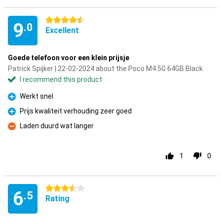
4.5 stars
9
.0
Excellent
Goede telefoon voor een klein prijsje
Patrick Spijker | 22-02-2024 about the Poco M4 5G 64GB Black
I recommend this product
Werkt snel
Pro
Prijs kwaliteit verhouding zeer goed
Pro
Laden duurd wat langer
Con
1
0
3.5 stars
6
.5
Rating