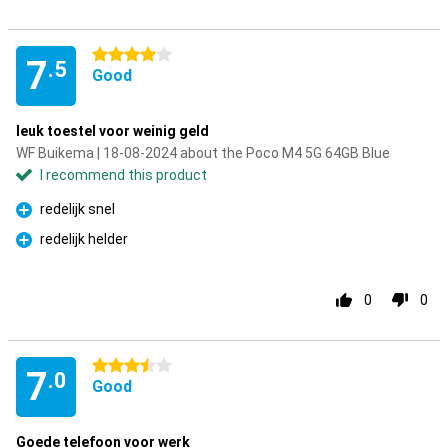
4 stars
7
.5
Good
leuk toestel voor weinig geld
WF Buikema | 18-08-2024 about the Poco M4 5G 64GB Blue
I recommend this product
redelijk snel
Pro
redelijk helder
Pro
0
0
3.5 stars
7
.0
Good
Goede telefoon voor werk