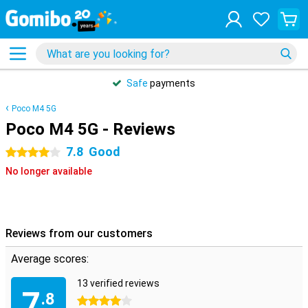
Safe
payments
Poco M4 5G
Poco M4 5G - Reviews
7.8
Good
4 stars
No longer available
Reviews from our customers
Average scores:
13 verified reviews
7
.8
4 stars